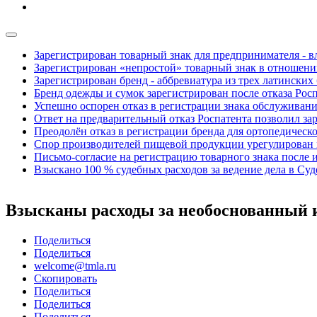
Зарегистрирован товарный знак для предпринимателя - в
Зарегистрирован «непростой» товарный знак в отношени
Зарегистрирован бренд - аббревиатура из трех латинских
Бренд одежды и сумок зарегистрирован после отказа Рос
Успешно оспорен отказ в регистрации знака обслуживан
Ответ на предварительный отказ Роспатента позволил за
Преодолён отказ в регистрации бренда для ортопедическ
Спор производителей пищевой продукции урегулирован
Письмо-согласие на регистрацию товарного знака после и
Взыскано 100 % судебных расходов за ведение дела в Су
Взысканы расходы за необоснованный 
Поделиться
Поделиться
welcome@tmla.ru
Скопировать
Поделиться
Поделиться
Поделиться