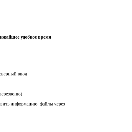
лижайшее удобное время
еверный ввод
 перезвоню)
равить информацию, файлы через