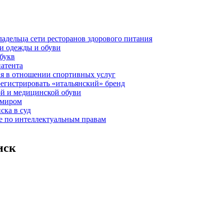
ладельца сети ресторанов здорового питания
и одежды и обуви
 букв
патента
ия в отношении спортивных услуг
регистрировать «итальянский» бренд
ой и медицинской обуви
 миром
ска в суд
де по интеллектуальным правам
иск