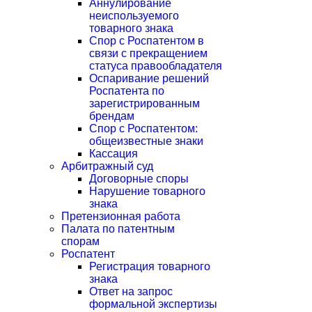
Аннулирование
неиспользуемого
товарного знака
Спор с Роспатентом в
связи с прекращением
статуса правообладателя
Оспаривание решений
Роспатента по
зарегистрированным
брендам
Спор с Роспатентом:
общеизвестные знаки
Кассация
Арбитражный суд
Договорные споры
Нарушение товарного
знака
Претензионная работа
Палата по патентным
спорам
Роспатент
Регистрация товарного
знака
Ответ на запрос
формальной экспертизы