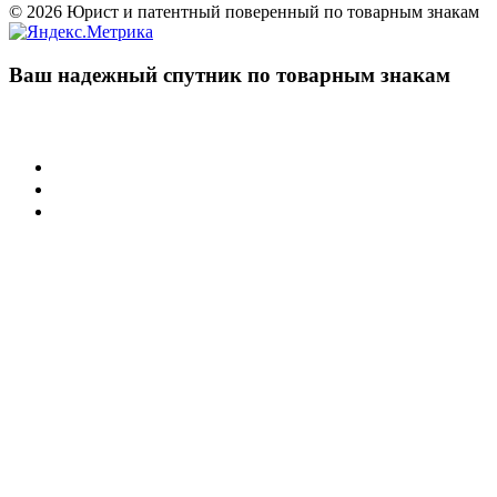
© 2026 Юрист и патентный поверенный по товарным знакам
Ваш надежный спутник по товарным знакам
Учреждения
Суд по интеллектуальным правам
Арбитражные суды РФ
Палата по патентным спорам
Защита товарного знака
Регистрация товарного знака
Нарушение товарного знака
Договорная работа
Защита иных активов
Защита домена в сети интернет
Защита фирменного наименования