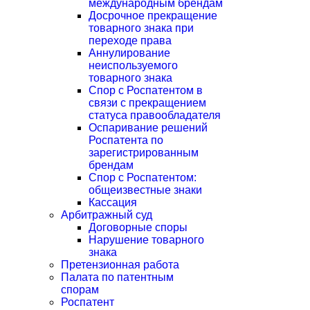
международным брендам
Досрочное прекращение
товарного знака при
переходе права
Аннулирование
неиспользуемого
товарного знака
Спор с Роспатентом в
связи с прекращением
статуса правообладателя
Оспаривание решений
Роспатента по
зарегистрированным
брендам
Спор с Роспатентом:
общеизвестные знаки
Кассация
Арбитражный суд
Договорные споры
Нарушение товарного
знака
Претензионная работа
Палата по патентным
спорам
Роспатент