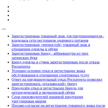
Зарегистрирован товарный знак для предпринимателя -
владельца сети ресторанов здорового питания
Зарегистрирован «непростой» товарный знак в
отношении одежды и обуви
Зарегистрирован бренд - аббревиатура из трех
латинских букв
Бренд одежды и сумок зарегистрирован после отказа
Роспатента
Успешно оспорен отказ в регистрации знака
обслуживания в отношении спортивных услуг
Ответ на предварительный отказ Роспатента позволил
зарегистрировать «итальянский» бренд
Преодолён отказ в регистрации бренда для
ортопедической и медицинской обуви
Спор производителей пищевой продукции
урегулирован миром
Письмо-согласие на регистрацию товарного знака после