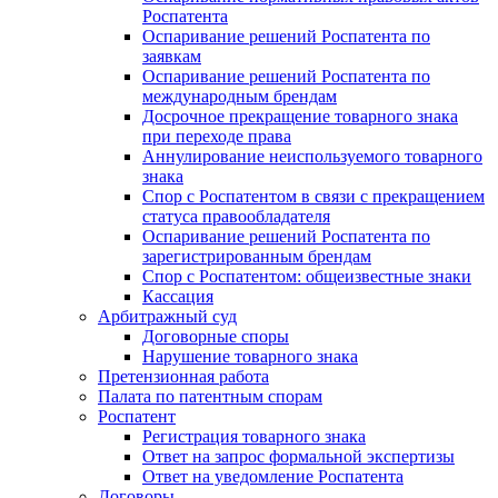
Роспатента
Оспаривание решений Роспатента по
заявкам
Оспаривание решений Роспатента по
международным брендам
Досрочное прекращение товарного знака
при переходе права
Аннулирование неиспользуемого товарного
знака
Спор с Роспатентом в связи с прекращением
статуса правообладателя
Оспаривание решений Роспатента по
зарегистрированным брендам
Спор с Роспатентом: общеизвестные знаки
Кассация
Арбитражный суд
Договорные споры
Нарушение товарного знака
Претензионная работа
Палата по патентным спорам
Роспатент
Регистрация товарного знака
Ответ на запрос формальной экспертизы
Ответ на уведомление Роспатента
Договоры