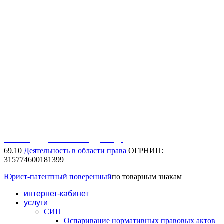
Регистрация товарного знака
Нарушение товарного знака
Договорная работа
Защита иных активов
Защита домена в сети интернет
Защита фирменного наименования
Защита коммерческого обозначения
Обсудить задачу
69.10
Деятельность в области права
ОГРНИП:
315774600181399
Юрист-патентный поверенный
по товарным знакам
интернет-кабинет
услуги
СИП
Оспаривание нормативных правовых актов