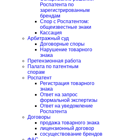
Роспатента по
зарегистрированным
брендам
Спор с Роспатентом:
общеизвестные знаки
Кассация
Арбитражный суд
Договорные споры
Нарушение товарного
знака
Претензионная работа
Палата по патентным
спорам
Роспатент
Регистрация товарного
знака
Ответ на запрос
формальной экспертизы
Ответ на уведомление
Роспатента
Договоры
продажа товарного знака
лицензионный договор
сосуществование брендов
ФАС