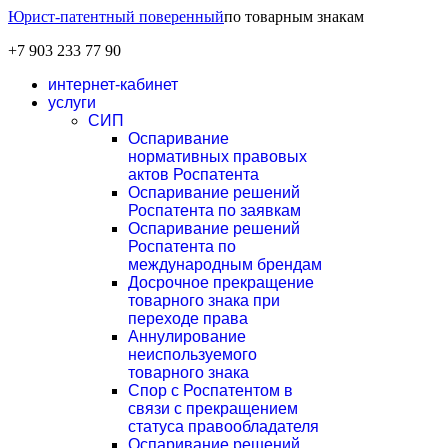
Юрист-патентный поверенный
по товарным знакам
+7 903 233 77 90
интернет-кабинет
услуги
СИП
Оспаривание
нормативных правовых
актов Роспатента
Оспаривание решений
Роспатента по заявкам
Оспаривание решений
Роспатента по
международным брендам
Досрочное прекращение
товарного знака при
переходе права
Аннулирование
неиспользуемого
товарного знака
Спор с Роспатентом в
связи с прекращением
статуса правообладателя
Оспаривание решений