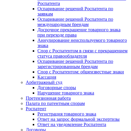
Роспатента
Оспаривание решений Роспатента по
заявкам
Оспаривание решений Роспатента по
международным брендам
Досрочное прекращение товарного знака
при переходе права
Аннулирование неиспользуемого товарного
знака
Спор с Роспатентом в связи с прекращением
статуса правообладателя
Оспаривание решений Роспатента по
зарегистрированным брендам
Спор с Роспатентом: общеизвестные знаки
Кассация
Арбитражный суд
Договорные споры
Нарушение товарного знака
Претензионная работа
Палата по патентным спорам
Роспатент
Регистрация товарного знака
Ответ на запрос формальной экспертизы
Ответ на уведомление Роспатента
Договоры