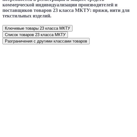
коммерческой индивидуализации производителей и
поставщиков товаров 23 класса МКТУ: пряжи, нити для
текстильных изделий.
Ключевые товары 23 класса МКТУ
Список товаров 23 класса МКТУ
Разграничения с другими классами товаров
Персональные и бесплатные консультации от
личного патентного поверенного и юриста по
товарным знакам
При первом запросе оценю знак (обозначение, логотип, марку,
бренд) и разъясню возможные перспективы регистрации и
подберу оптимальный перечень товаров 23 класса МКТУ:
пряжи, нити для текстильных изделий
.