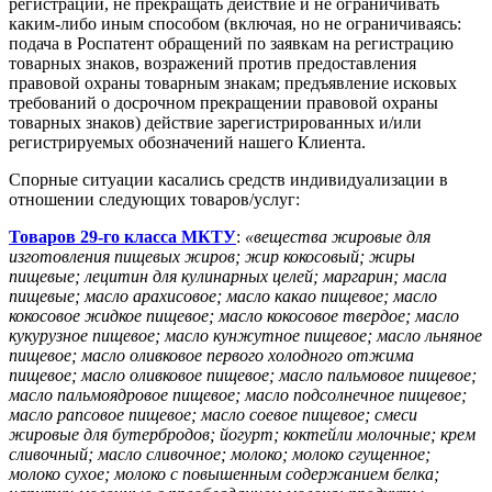
регистрации, не прекращать действие и не ограничивать
каким-либо иным способом (включая, но не ограничиваясь:
подача в Роспатент обращений по заявкам на регистрацию
товарных знаков, возражений против предоставления
правовой охраны товарным знакам; предъявление исковых
требований о досрочном прекращении правовой охраны
товарных знаков) действие зарегистрированных и/или
регистрируемых обозначений нашего Клиента.
Спорные ситуации касались средств индивидуализации в
отношении следующих товаров/услуг:
Товаров 29-го класса МКТУ
:
«вещества жировые для
изготовления пищевых жиров; жир кокосовый; жиры
пищевые; лецитин для кулинарных целей; маргарин; масла
пищевые; масло арахисовое; масло какао пищевое; масло
кокосовое жидкое пищевое; масло кокосовое твердое; масло
кукурузное пищевое; масло кунжутное пищевое; масло льняное
пищевое; масло оливковое первого холодного отжима
пищевое; масло оливковое пищевое; масло пальмовое пищевое;
масло пальмоядровое пищевое; масло подсолнечное пищевое;
масло рапсовое пищевое; масло соевое пищевое; смеси
жировые для бутербродов; йогурт; коктейли молочные; крем
сливочный; масло сливочное; молоко; молоко сгущенное;
молоко сухое; молоко с повышенным содержанием белка;