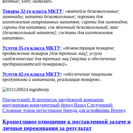
ягодные; хлеб; шоколад»
.
Товары 32-го класса МКТУ
:
«коктейли безалкогольные;
лимонады; напитки безалкогольные; порошки для
изготовления газированных напитков; сиропы для лимонадов;
сиропы для напитков; сок яблочный безалкогольный; квас
[безалкогольный напиток]; составы для изготовления
напитков».
Услуги 35-го класса МКТУ
:
«демонстрация товаров;
продвижение товаров [для третьих лиц]; услуги
снабженческие для третьих лиц [закупка и обеспечение
предпринимателей товарами]».
Услуги 42-го класса МКТУ
:
«
обеспечение пищевыми
продуктами и напитками, реализация товаров».
Предыдущий: В интересах зарубежной компании
аннулирован конкурентный бренд
Назад
Следующий:
Сложные этапы регистрации бренда для агрофирмы
Вперед
Кропотливое отношение к поставленной задаче и
личные переживания за результат