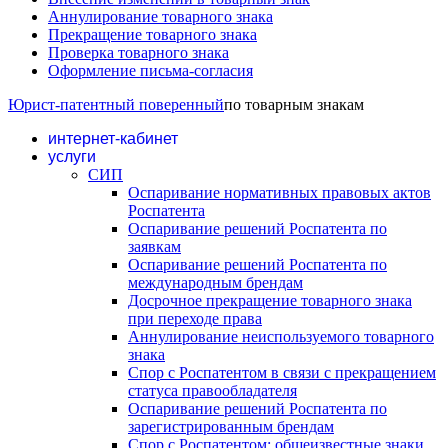
Аннулирование товарного знака
Прекращение товарного знака
Проверка товарного знака
Оформление письма-согласия
Юрист-патентный поверенный
по товарным знакам
интернет-кабинет
услуги
СИП
Оспаривание нормативных правовых актов
Роспатента
Оспаривание решений Роспатента по
заявкам
Оспаривание решений Роспатента по
международным брендам
Досрочное прекращение товарного знака
при переходе права
Аннулирование неиспользуемого товарного
знака
Спор с Роспатентом в связи с прекращением
статуса правообладателя
Оспаривание решений Роспатента по
зарегистрированным брендам
Спор с Роспатентом: общеизвестные знаки