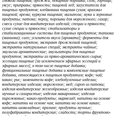
глюкоза пищевая; дрожжи; пекарные порошки; соль; горчица;
уксус; приправы; пряности; пищевой лед; загустители для
пищевых продуктов; клейковина пищевая сухая; крахмал
пищевой; крема; куркума пищевая; мальтоза; мука и зерновые
продукты; патока; перец; порошки для мороженого; сахар;
смеси сухие для кондитерских изделий; специи и пряности;
сухие специи и пряности; стабилизаторы и
стабилизационные системы для пищевых продуктов; тапиока
(маниока); саго; усилители вкуса [аромата]; ферменты для
пищевых продуктов; экстракт дрожжевой пищевой;
экстракты натуральных специй; экстракты чайные;
эмульсии ароматические; эмульгаторы для пищевых
продуктов; экстракты из пряно-ароматического сырья;
эссенции пищевые [за исключением эфирных эссенций и
эфирных масел], в том числе пищевые добавки;
функциональные пищевые добавки и комплексные пищевые
добавки, относящиеся к пищевым продуктам; кофе; чай;
какао; рис; заменители кофе; хлебобулочные изделии;
кондитерские изделия; мороженое; мед; сироп из патоки;
изделия кондитерские желеобразные; изделия кондитерские
мучные и сахаристые; изделия макаронные; изделия
пирожковые; какао-продукты; мармелад; напитки на основе
кофе; напитки на основе чая; напитки на основе какао;
напитки шоколадные; пралине; продукты мучные;
полуфабрикаты кондитерские; сладости; торты фруктово-