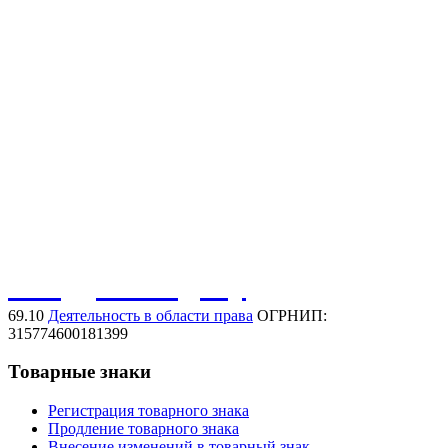
Регистрация товарного знака
Нарушение товарного знака
Договорная работа
Защита иных активов
Защита домена в сети интернет
Защита фирменного наименования
Защита коммерческого обозначения
Обсудить задачу
69.10
Деятельность в области права
ОГРНИП:
315774600181399
Товарные знаки
Регистрация товарного знака
Продление товарного знака
Внесение изменений в товарный знак