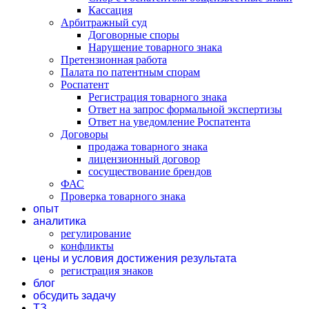
Кассация
Арбитражный суд
Договорные споры
Нарушение товарного знака
Претензионная работа
Палата по патентным спорам
Роспатент
Регистрация товарного знака
Ответ на запрос формальной экспертизы
Ответ на уведомление Роспатента
Договоры
продажа товарного знака
лицензионный договор
сосуществование брендов
ФАС
Проверка товарного знака
опыт
аналитика
регулирование
конфликты
цены и условия достижения результата
регистрация знаков
блог
обсудить задачу
ТЗ