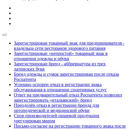
Зарегистрирован товарный знак для предпринимателя -
владельца сети ресторанов здорового питания
Зарегистрирован «непростой» товарный знак в
отношении одежды и обуви
Зарегистрирован бренд - аббревиатура из трех
латинских букв
Бренд одежды и сумок зарегистрирован после отказа
Роспатента
Успешно оспорен отказ в регистрации знака
обслуживания в отношении спортивных услуг
Ответ на предварительный отказ Роспатента позволил
зарегистрировать «итальянский» бренд
Преодолён отказ в регистрации бренда для
ортопедической и медицинской обуви
Спор производителей пищевой продукции
урегулирован миром
Письмо-согласие на регистрацию товарного знака после