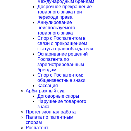
международным брендам
Досрочное прекращение
товарного знака при
переходе права
Аннулирование
неиспользуемого
товарного знака
Спор с Роспатентом в
связи с прекращением
статуса правообладателя
Оспаривание решений
Роспатента по
зарегистрированным
брендам
Спор с Роспатентом:
общеизвестные знаки
Кассация
Арбитражный суд
Договорные споры
Нарушение товарного
знака
Претензионная работа
Палата по патентным
спорам
Роспатент