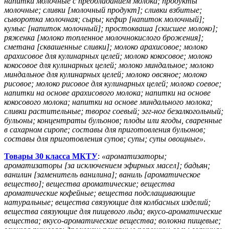
напитки молочные с преобладанием молока; продукты
молочные; сливки [молочный продукт]; сливки взбитые;
сыворотка молочная; сыры; кефир [напиток молочный];
кумыс [напиток молочный]; простокваша [скисшее молоко];
ряженка [молоко топленное молочнокислого брожения];
сметана [сквашенные сливки]; молоко арахисовое; молоко
арахисовое для кулинарных целей; молоко кокосовое; молоко
кокосовое для кулинарных целей; молоко миндальное; молоко
миндальное для кулинарных целей; молоко овсяное; молоко
рисовое; молоко рисовое для кулинарных целей; молоко соевое;
напитки на основе арахисового молока; напитки на основе
кокосового молока; напитки на основе миндального молока;
сливки растительные; творог соевый; эгг-ног безалкогольный;
бульоны; концентраты бульонов; плоды или ягоды, сваренные
в сахарном сиропе; составы для приготовления бульонов;
составы для приготовления супов; супы; супы овощные»
.
Товары 30 класса МКТУ
:
«ароматизаторы;
ароматизаторы [за исключением эфирных масел]; бадьян;
ванилин [заменитель ванилина]; ваниль [ароматическое
вещество]; вещества ароматические; вещества
ароматические кофейные; вещества подслащивающие
натуральные; вещества связующие для колбасных изделий;
вещества связующие для пищевого льда; вкусо-ароматические
вещества; вкусо-ароматические вещества; волокна пищевые;