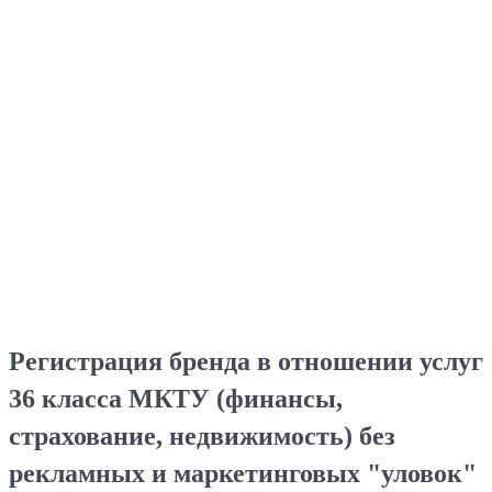
необходима госрегистрация в Роспатенте.
Правовая охрана такому обозначению и его легальное
монопольное использование (с запретом для других)
обеспечивается исключительно госрегистрацией и
только в случае, если знак обслуживания будет
включен в государственный реестр.
Регистрация бренда в отношении услуг
36 класса МКТУ (финансы,
страхование, недвижимость) без
рекламных и маркетинговых "уловок"