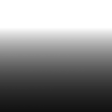
Электронное
делопроизводство по
регистрации знака
обслуживания в
отношении услуг 36
класса МКТУ
(финансы,