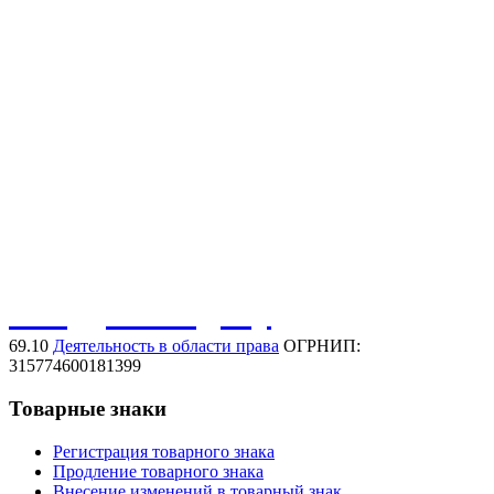
Регистрация товарного знака
Нарушение товарного знака
Договорная работа
Защита иных активов
Защита домена в сети интернет
Защита фирменного наименования
Защита коммерческого обозначения
Обсудить задачу
69.10
Деятельность в области права
ОГРНИП:
315774600181399
Товарные знаки
Регистрация товарного знака
Продление товарного знака
Внесение изменений в товарный знак