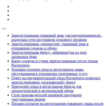
Зарегистрирован товарный знак для предпринимателя -
владельца сети ресторанов здорового питания
Зарегистрирован «непростой» товарный знак в
отношении одежды и обуви
Зарегистрирован бренд - аббревиатура из трех
латинских букв
Бренд одежды и сумок зарегистрирован после отказа
Роспатента
Успешно оспорен отказ в регистрации знака
обслуживания в отношении спортивных услуг
Ответ на предварительный отказ Роспатента позволил
зарегистрировать «итальянский» бренд
Преодолён отказ в регистрации бренда для
ортопедической и медицинской обуви
Спор производителей пищевой продукции
урегулирован миром
Письмо-согласие на регистрацию товарного знака после