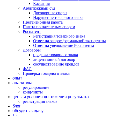
Кассация
Арбитражный суд
Договорные споры
Нарушение товарного знака
Претензионная работа
Палата по патентным спорам
Роспатент
Регистрация товарного знака
Ответ на запрос формальной экспертизы
Ответ на уведомление Роспатента
Договоры
продажа товарного знака
лицензионный договор
сосуществование брендов
ФАС
Проверка товарного знака
опыт
аналитика
регулирование
конфликты
цены и условия достижения результата
регистрация знаков
блог
обсудить задачу
ТЗ