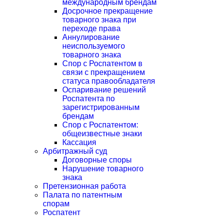
международным брендам
Досрочное прекращение
товарного знака при
переходе права
Аннулирование
неиспользуемого
товарного знака
Спор с Роспатентом в
связи с прекращением
статуса правообладателя
Оспаривание решений
Роспатента по
зарегистрированным
брендам
Спор с Роспатентом:
общеизвестные знаки
Кассация
Арбитражный суд
Договорные споры
Нарушение товарного
знака
Претензионная работа
Палата по патентным
спорам
Роспатент