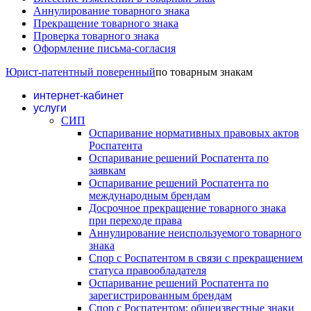
Аннулирование товарного знака
Прекращение товарного знака
Проверка товарного знака
Оформление письма-согласия
Юрист-патентный поверенный
по товарным знакам
интернет-кабинет
услуги
СИП
Оспаривание нормативных правовых актов
Роспатента
Оспаривание решений Роспатента по
заявкам
Оспаривание решений Роспатента по
международным брендам
Досрочное прекращение товарного знака
при переходе права
Аннулирование неиспользуемого товарного
знака
Спор с Роспатентом в связи с прекращением
статуса правообладателя
Оспаривание решений Роспатента по
зарегистрированным брендам
Спор с Роспатентом: общеизвестные знаки