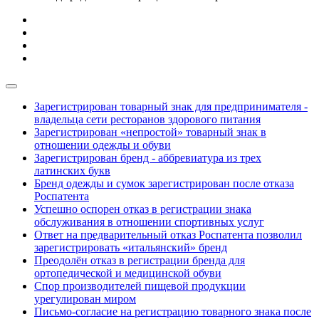
Зарегистрирован товарный знак для предпринимателя -
владельца сети ресторанов здорового питания
Зарегистрирован «непростой» товарный знак в
отношении одежды и обуви
Зарегистрирован бренд - аббревиатура из трех
латинских букв
Бренд одежды и сумок зарегистрирован после отказа
Роспатента
Успешно оспорен отказ в регистрации знака
обслуживания в отношении спортивных услуг
Ответ на предварительный отказ Роспатента позволил
зарегистрировать «итальянский» бренд
Преодолён отказ в регистрации бренда для
ортопедической и медицинской обуви
Спор производителей пищевой продукции
урегулирован миром
Письмо-согласие на регистрацию товарного знака после