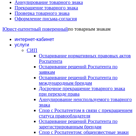
Аннулирование товарного знака
Прекращение товарного знака
Проверка товарного знака
Оформление письма-согласия
Юрист-патентный поверенный
по товарным знакам
интернет-кабинет
услуги
СИП
Оспаривание нормативных правовых актов
Роспатента
Оспаривание решений Роспатента по
заявкам
Оспаривание решений Роспатента по
международным брендам
Досрочное прекращение товарного знака
при переходе права
Аннулирование неиспользуемого товарного
знака
Спор с Роспатентом в связи с прекращением
статуса правообладателя
Оспаривание решений Роспатента по
зарегистрированным брендам
Спор с Роспатентом: общеизвестные знаки