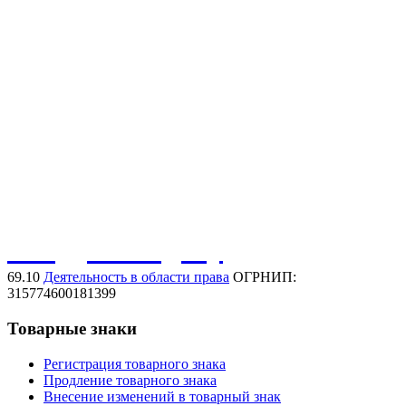
Регистрация товарного знака
Нарушение товарного знака
Договорная работа
Защита иных активов
Защита домена в сети интернет
Защита фирменного наименования
Защита коммерческого обозначения
Обсудить задачу
69.10
Деятельность в области права
ОГРНИП:
315774600181399
Товарные знаки
Регистрация товарного знака
Продление товарного знака
Внесение изменений в товарный знак