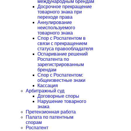
международным брендам
Досрочное прекращение
товарного знака при
переходе права
Аннулирование
неиспользуемого
товарного знака
Спор с Роспатентом в
связи с прекращением
статуса правообладателя
Оспаривание решений
Роспатента по
зарегистрированным
брендам
Спор с Роспатентом:
общеизвестные знаки
Кассация
Арбитражный суд
Договорные споры
Нарушение товарного
знака
Претензионная работа
Палата по патентным
спорам
Роспатент