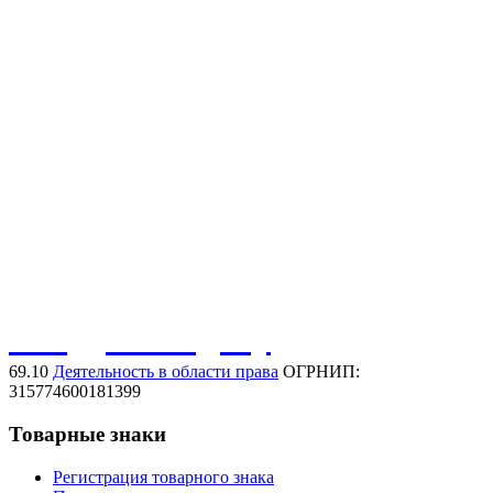
Защита товарного знака
Регистрация товарного знака
Нарушение товарного знака
Договорная работа
Защита иных активов
Защита домена в сети интернет
Защита фирменного наименования
Защита коммерческого обозначения
Обсудить задачу
69.10
Деятельность в области права
ОГРНИП:
315774600181399
Товарные знаки
Регистрация товарного знака