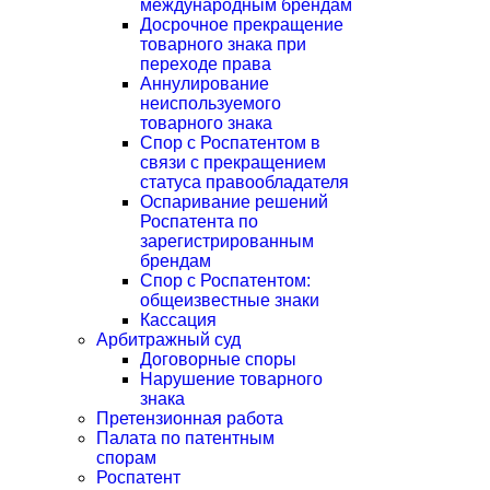
международным брендам
Досрочное прекращение
товарного знака при
переходе права
Аннулирование
неиспользуемого
товарного знака
Спор с Роспатентом в
связи с прекращением
статуса правообладателя
Оспаривание решений
Роспатента по
зарегистрированным
брендам
Спор с Роспатентом:
общеизвестные знаки
Кассация
Арбитражный суд
Договорные споры
Нарушение товарного
знака
Претензионная работа
Палата по патентным
спорам
Роспатент