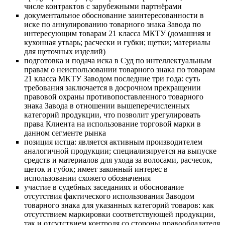
числе контрактов с зарубежными партнёрами
документальное обоснование заинтересованности в
иске по аннулированию товарного знака Завода по
интересующим товарам 21 класса МКТУ (домашняя и
кухонная утварь; расчески и губки; щетки; материалы
для щеточных изделий)
подготовка и подача иска в Суд по интеллектуальным
правам о неиспользовании товарного знака по товарам
21 класса МКТУ Заводом последние три года: суть
требования заключается в досрочном прекращении
правовой охраны противопоставленного товарного
знака Завода в отношении вышеперечисленных
категорий продукции, что позволит урегулировать
права Клиента на использование торговой марки в
данном сегменте рынка
позиция истца: является активным производителем
аналогичной продукции; специализируется на выпуске
средств и материалов для ухода за волосами, расчесок,
щеток и губок; имеет законный интерес в
использовании схожего обозначения
участие в судебных заседаниях и обоснование
отсутствия фактического использования Заводом
товарного знака для указанных категорий товаров: как
отсутствием маркировки соответствующей продукции,
так и отсутствием контроля со стороны правообладателя