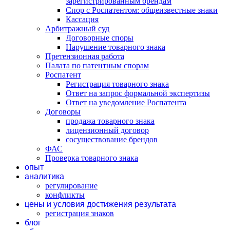
зарегистрированным брендам
Спор с Роспатентом: общеизвестные знаки
Кассация
Арбитражный суд
Договорные споры
Нарушение товарного знака
Претензионная работа
Палата по патентным спорам
Роспатент
Регистрация товарного знака
Ответ на запрос формальной экспертизы
Ответ на уведомление Роспатента
Договоры
продажа товарного знака
лицензионный договор
сосуществование брендов
ФАС
Проверка товарного знака
опыт
аналитика
регулирование
конфликты
цены и условия достижения результата
регистрация знаков
блог