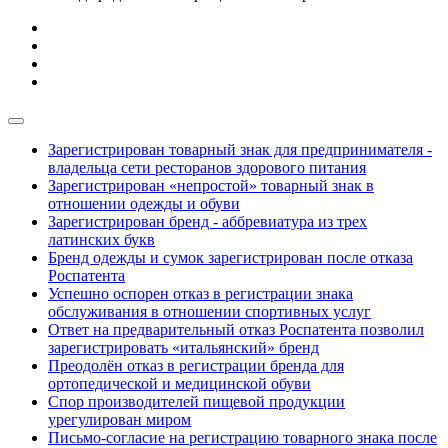
Зарегистрирован товарный знак для предпринимателя -
владельца сети ресторанов здорового питания
Зарегистрирован «непростой» товарный знак в
отношении одежды и обуви
Зарегистрирован бренд - аббревиатура из трех
латинских букв
Бренд одежды и сумок зарегистрирован после отказа
Роспатента
Успешно оспорен отказ в регистрации знака
обслуживания в отношении спортивных услуг
Ответ на предварительный отказ Роспатента позволил
зарегистрировать «итальянский» бренд
Преодолён отказ в регистрации бренда для
ортопедической и медицинской обуви
Спор производителей пищевой продукции
урегулирован миром
Письмо-согласие на регистрацию товарного знака после