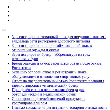
Зарегистрирован товарный знак для предпринимателя -
владельца сети ресторанов здорового питания
Зарегистрирован «непростой» товарный знак в
отношении одежды и обуви
Зарегистрирован бренд - аббревиатура из трех
латинских букв
Бренд одежды и сумок зарегистрирован после отказа
Роспатента
Успешно оспорен отказ в регистрации знака
обслуживания в отношении спортивных услуг
Ответ на предварительный отказ Роспатента позволил
зарегистрировать «итальянский» бренд
Преодолён отказ в регистрации бренда для
ортопедической и медицинской обуви
Спор производителей пищевой продукции
урегулирован миром
Письмо-согласие на регистрацию товарного знака после