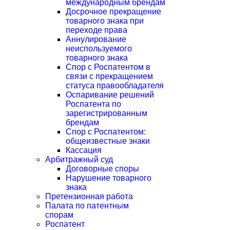
международным брендам
Досрочное прекращение
товарного знака при
переходе права
Аннулирование
неиспользуемого
товарного знака
Спор с Роспатентом в
связи с прекращением
статуса правообладателя
Оспаривание решений
Роспатента по
зарегистрированным
брендам
Спор с Роспатентом:
общеизвестные знаки
Кассация
Арбитражный суд
Договорные споры
Нарушение товарного
знака
Претензионная работа
Палата по патентным
спорам
Роспатент