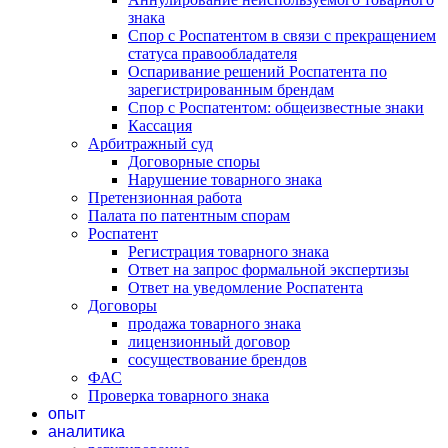
знака
Спор с Роспатентом в связи с прекращением
статуса правообладателя
Оспаривание решений Роспатента по
зарегистрированным брендам
Спор с Роспатентом: общеизвестные знаки
Кассация
Арбитражный суд
Договорные споры
Нарушение товарного знака
Претензионная работа
Палата по патентным спорам
Роспатент
Регистрация товарного знака
Ответ на запрос формальной экспертизы
Ответ на уведомление Роспатента
Договоры
продажа товарного знака
лицензионный договор
сосуществование брендов
ФАС
Проверка товарного знака
опыт
аналитика