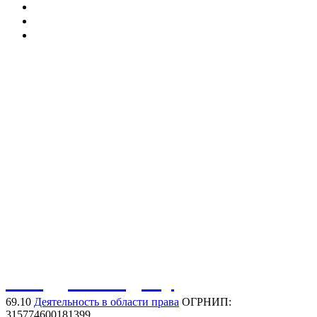
Суд по интеллектуальным правам
Арбитражные суды РФ
Палата по патентным спорам
Защита товарного знака
Регистрация товарного знака
Нарушение товарного знака
Договорная работа
Защита иных активов
Защита домена в сети интернет
Защита фирменного наименования
Защита коммерческого обозначения
Обсудить задачу
69.10
Деятельность в области права
ОГРНИП:
315774600181399