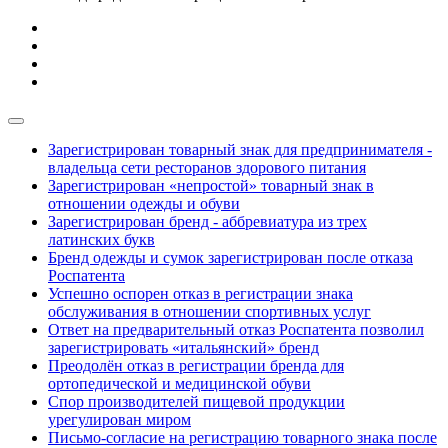
Зарегистрирован товарный знак для предпринимателя -
владельца сети ресторанов здорового питания
Зарегистрирован «непростой» товарный знак в
отношении одежды и обуви
Зарегистрирован бренд - аббревиатура из трех
латинских букв
Бренд одежды и сумок зарегистрирован после отказа
Роспатента
Успешно оспорен отказ в регистрации знака
обслуживания в отношении спортивных услуг
Ответ на предварительный отказ Роспатента позволил
зарегистрировать «итальянский» бренд
Преодолён отказ в регистрации бренда для
ортопедической и медицинской обуви
Спор производителей пищевой продукции
урегулирован миром
Письмо-согласие на регистрацию товарного знака после