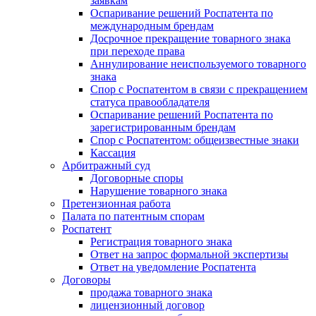
заявкам
Оспаривание решений Роспатента по
международным брендам
Досрочное прекращение товарного знака
при переходе права
Аннулирование неиспользуемого товарного
знака
Спор с Роспатентом в связи с прекращением
статуса правообладателя
Оспаривание решений Роспатента по
зарегистрированным брендам
Спор с Роспатентом: общеизвестные знаки
Кассация
Арбитражный суд
Договорные споры
Нарушение товарного знака
Претензионная работа
Палата по патентным спорам
Роспатент
Регистрация товарного знака
Ответ на запрос формальной экспертизы
Ответ на уведомление Роспатента
Договоры
продажа товарного знака
лицензионный договор