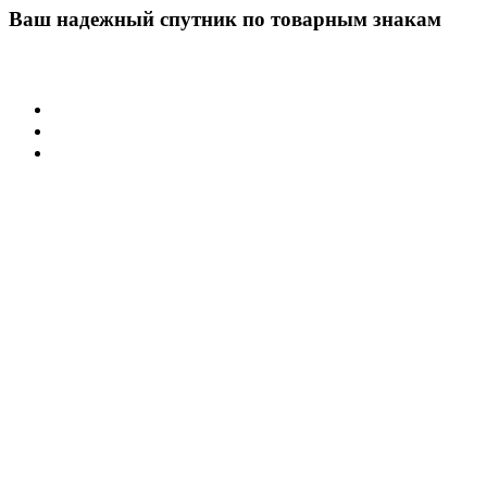
Ваш надежный спутник по товарным знакам
Учреждения
Суд по интеллектуальным правам
Арбитражные суды РФ
Палата по патентным спорам
Защита товарного знака
Регистрация товарного знака
Нарушение товарного знака
Договорная работа
Защита иных активов
Защита домена в сети интернет
Защита фирменного наименования
Защита коммерческого обозначения