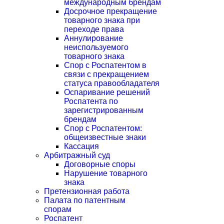
международным брендам
Досрочное прекращение
товарного знака при
переходе права
Аннулирование
неиспользуемого
товарного знака
Спор с Роспатентом в
связи с прекращением
статуса правообладателя
Оспаривание решений
Роспатента по
зарегистрированным
брендам
Спор с Роспатентом:
общеизвестные знаки
Кассация
Арбитражный суд
Договорные споры
Нарушение товарного
знака
Претензионная работа
Палата по патентным
спорам
Роспатент