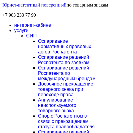
Юрист-патентный поверенный
по товарным знакам
+7 903 233 77 90
интернет-кабинет
услуги
СИП
Оспаривание
нормативных правовых
актов Роспатента
Оспаривание решений
Роспатента по заявкам
Оспаривание решений
Роспатента по
международным брендам
Досрочное прекращение
товарного знака при
переходе права
Аннулирование
неиспользуемого
товарного знака
Спор с Роспатентом в
связи с прекращением
статуса правообладателя
Оспаривание решений