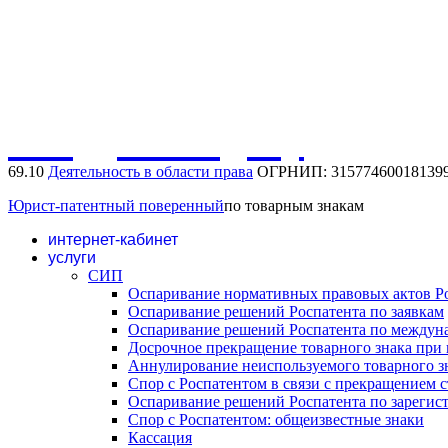
Защита фирменного наименования
Защита коммерческого обозначения
Обсудить задачу
69.10
Деятельность в области права
ОГРНИП: 31577460018139
Юрист-патентный поверенный
по товарным знакам
интернет-кабинет
услуги
СИП
Оспаривание нормативных правовых актов Р
Оспаривание решений Роспатента по заявкам
Оспаривание решений Роспатента по междун
Досрочное прекращение товарного знака при 
Аннулирование неиспользуемого товарного з
Спор с Роспатентом в связи с прекращением с
Оспаривание решений Роспатента по зареги
Спор с Роспатентом: общеизвестные знаки
Кассация