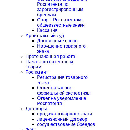
Роспатента по
зарегистрированным
брендам
Спор с Роспатентом:
общеизвестные знаки
Кассация
Арбитражный суд
Договорные споры
Нарушение товарного
знака
Претензионная работа
Палата по патентным
спорам
Роспатент
Регистрация товарного
знака
Ответ на запрос
формальной экспертизы
Ответ на уведомление
Роспатента
Договоры
продажа товарного знака
лицензионный договор
сосуществование брендов
ФАС