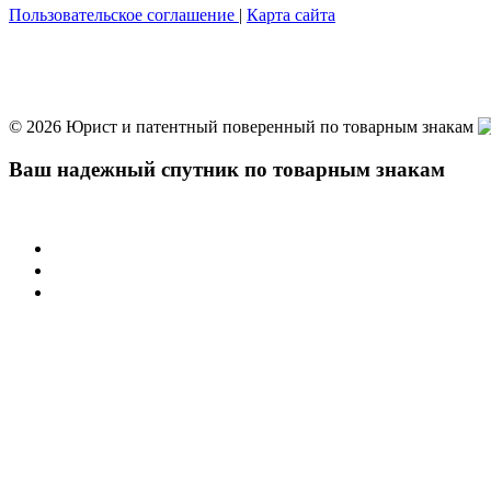
Пользовательское соглашение
|
Карта сайта
© 2026 Юрист и патентный поверенный по товарным знакам
Ваш надежный спутник по товарным знакам
Учреждения
Суд по интеллектуальным правам
Арбитражные суды РФ
Палата по патентным спорам
Защита товарного знака
Регистрация товарного знака
Нарушение товарного знака
Договорная работа
Защита иных активов
Защита домена в сети интернет