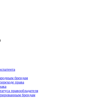
9
оспатента
ародным брендам
переходе права
нака
татуса правообладателя
стрированным брендам