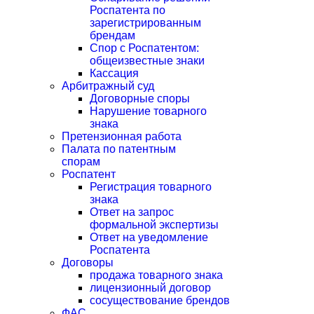
Роспатента по
зарегистрированным
брендам
Спор с Роспатентом:
общеизвестные знаки
Кассация
Арбитражный суд
Договорные споры
Нарушение товарного
знака
Претензионная работа
Палата по патентным
спорам
Роспатент
Регистрация товарного
знака
Ответ на запрос
формальной экспертизы
Ответ на уведомление
Роспатента
Договоры
продажа товарного знака
лицензионный договор
сосуществование брендов
ФАС