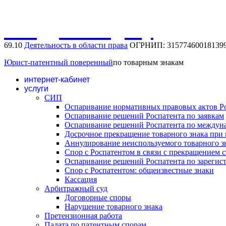
Обсудить задачу
69.10
Деятельность в области права
ОГРНИП: 31577460018139
Юрист-патентный поверенный
по товарным знакам
интернет-кабинет
услуги
СИП
Оспаривание нормативных правовых актов Р
Оспаривание решений Роспатента по заявкам
Оспаривание решений Роспатента по междун
Досрочное прекращение товарного знака при 
Аннулирование неиспользуемого товарного з
Спор с Роспатентом в связи с прекращением с
Оспаривание решений Роспатента по зареги
Спор с Роспатентом: общеизвестные знаки
Кассация
Арбитражный суд
Договорные споры
Нарушение товарного знака
Претензионная работа
Палата по патентным спорам