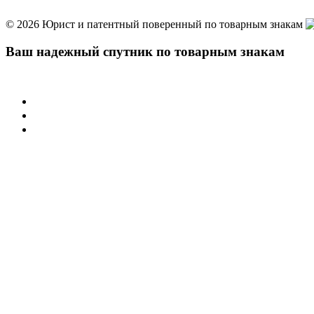
© 2026 Юрист и патентный поверенный по товарным знакам
Ваш надежный спутник по товарным знакам
Учреждения
Суд по интеллектуальным правам
Арбитражные суды РФ
Палата по патентным спорам
Защита товарного знака
Регистрация товарного знака
Нарушение товарного знака
Договорная работа
Защита иных активов
Защита домена в сети интернет
Защита фирменного наименования
Защита коммерческого обозначения