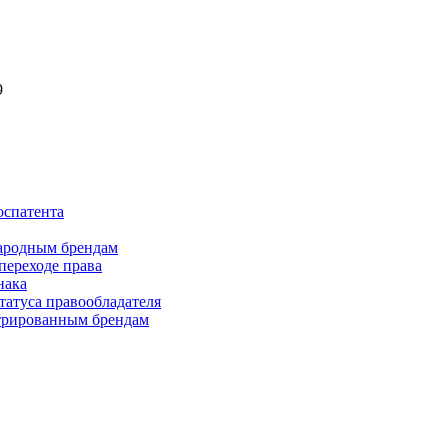
9
оспатента
ародным брендам
переходе права
нака
татуса правообладателя
стрированным брендам