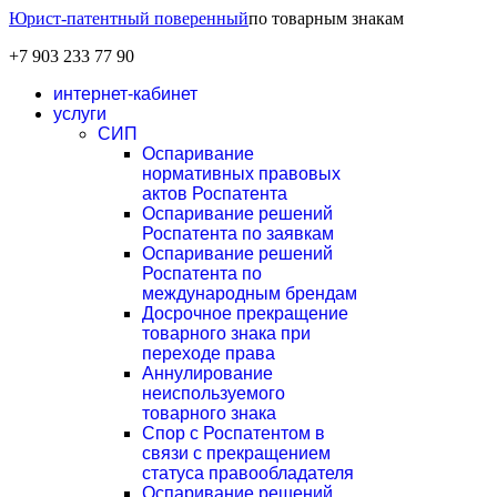
Юрист-патентный поверенный
по товарным знакам
+7 903 233 77 90
интернет-кабинет
услуги
СИП
Оспаривание
нормативных правовых
актов Роспатента
Оспаривание решений
Роспатента по заявкам
Оспаривание решений
Роспатента по
международным брендам
Досрочное прекращение
товарного знака при
переходе права
Аннулирование
неиспользуемого
товарного знака
Спор с Роспатентом в
связи с прекращением
статуса правообладателя
Оспаривание решений