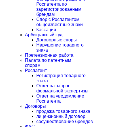
Роспатента по
зарегистрированным
брендам
Спор с Роспатентом:
общеизвестные знаки
Кассация
Арбитражный суд
Договорные споры
Нарушение товарного
знака
Претензионная работа
Палата по патентным
спорам
Роспатент
Регистрация товарного
знака
Ответ на запрос
формальной экспертизы
Ответ на уведомление
Роспатента
Договоры
продажа товарного знака
лицензионный договор
сосуществование брендов
ФАС