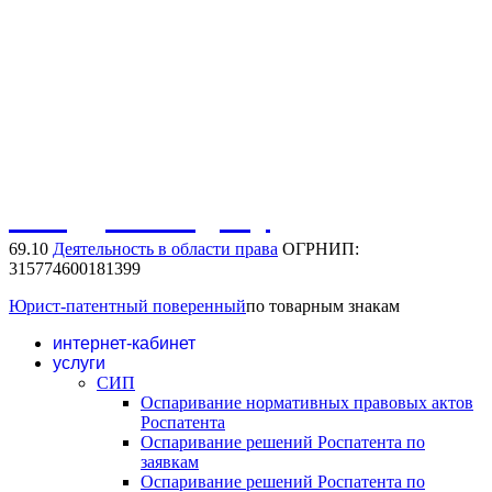
Защита иных активов
Защита домена в сети интернет
Защита фирменного наименования
Защита коммерческого обозначения
Обсудить задачу
69.10
Деятельность в области права
ОГРНИП:
315774600181399
Юрист-патентный поверенный
по товарным знакам
интернет-кабинет
услуги
СИП
Оспаривание нормативных правовых актов
Роспатента
Оспаривание решений Роспатента по
заявкам
Оспаривание решений Роспатента по