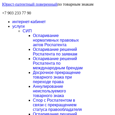
Юрист-патентный поверенный
по товарным знакам
+7 903 233 77 90
интернет-кабинет
услуги
СИП
Оспаривание
нормативных правовых
актов Роспатента
Оспаривание решений
Роспатента по заявкам
Оспаривание решений
Роспатента по
международным брендам
Досрочное прекращение
товарного знака при
переходе права
Аннулирование
неиспользуемого
товарного знака
Спор с Роспатентом в
связи с прекращением
статуса правообладателя
Оспаривание решений