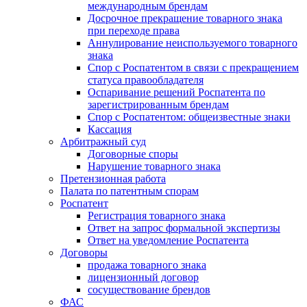
международным брендам
Досрочное прекращение товарного знака
при переходе права
Аннулирование неиспользуемого товарного
знака
Спор с Роспатентом в связи с прекращением
статуса правообладателя
Оспаривание решений Роспатента по
зарегистрированным брендам
Спор с Роспатентом: общеизвестные знаки
Кассация
Арбитражный суд
Договорные споры
Нарушение товарного знака
Претензионная работа
Палата по патентным спорам
Роспатент
Регистрация товарного знака
Ответ на запрос формальной экспертизы
Ответ на уведомление Роспатента
Договоры
продажа товарного знака
лицензионный договор
сосуществование брендов
ФАС